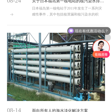
08-24
关于日本福岛第一核电站的核污染水排入大海的一些看法
日本福岛第一核电站于2011年发生了一系列灾
难性事件，其中包括核泄漏和核污染水的积

累。多年以来，日本政府一直在努力应对核...
现在有优惠活动么？
可以介绍下你们的产品么？
08-14
面向所有人的海水淡化解决方案