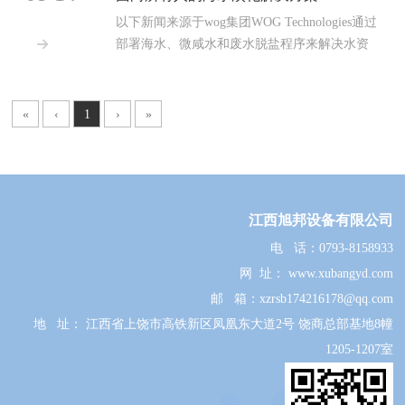
以下新闻来源于wog集团WOG Technologies通过
部署海水、微咸水和废水脱盐程序来解决水资

源短缺问题。海水占地球水的97%。由于近60...
«
‹
1
›
»
江西旭邦设备有限公司
电 话：
0793-8158933
网 址：
www.xubangyd.com
邮 箱：xzrsb
174216178@qq.com
地 址： 江西省上饶市高铁新区凤凰东大道2号 饶商总部基地8幢
1205-1207室