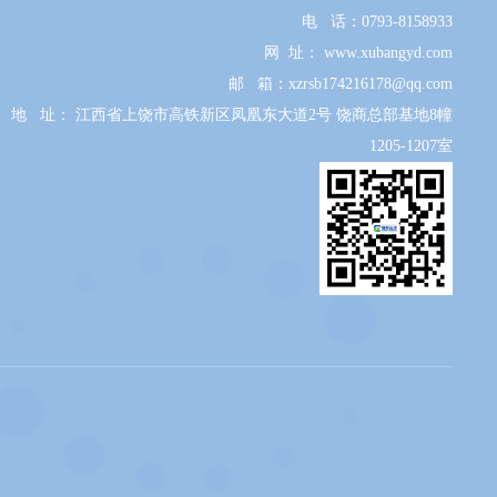
电 话：
0793-8158933
网 址：
www.xubangyd.com
邮 箱：xzrsb
174216178@qq.com
地 址： 江西省上饶市高铁新区凤凰东大道2号 饶商总部基地8幢
1205-1207室