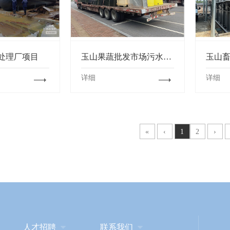
处理厂项目
玉山果蔬批发市场污水站项目
详细
详细
«
‹
1
2
›
人才招聘

联系我们
