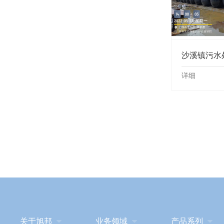
沙溪镇污水
详细
关于旭邦

业务领域

产品系列
