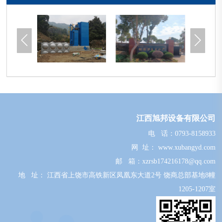


江西旭邦设备有限公司
电 话：
0793-8158933
网 址：
www.xubangyd.com
邮 箱：xzrsb
174216178@qq.com
地 址： 江西省上饶市高铁新区凤凰东大道2号 饶商总部基地8幢
1205-1207室